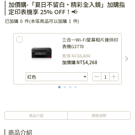
加價購-「夏日不留白・精彩全入鏡」加購指
定印表機享 25% OFF！📢
已加購
0
件
(本區商品可以加購
1
件)
三合一Wi-Fi螢幕相片連供印
表機G3770
售價
NT$5,690
加價購
NT$4,268
商品介紹
規格說明
商品介紹