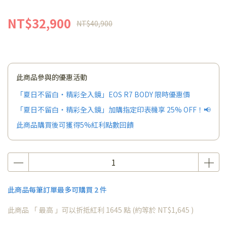
NT$32,900
NT$40,900
此商品參與的優惠活動
「夏日不留白・精彩全入鏡」EOS R7 BODY 限時優惠價
「夏日不留白・精彩全入鏡」加購指定印表機享 25% OFF！📢
此商品購買後可獲得5%紅利點數回饋
此商品每筆訂單最多可購買 2 件
此商品 「 最高 」可以折抵紅利
1645
點 (約等於
NT$1,645
)