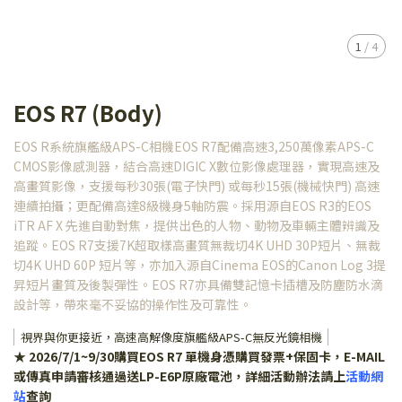
1
/
4
EOS R7 (Body)
EOS R系統旗艦級APS-C相機EOS R7配備高速3,250萬像素APS-C
CMOS影像感測器，結合高速DIGIC X數位影像處理器，實現高速及
高畫質影像，支援每秒30張(電子快門) 或每秒15張(機械快門) 高速
連續拍攝；更配備高達8級機身5軸防震。採用源自EOS R3的EOS
iTR AF X 先進自動對焦，提供出色的人物、動物及車輛主體辨識及
追蹤。EOS R7支援7K超取樣高畫質無裁切4K UHD 30P短片、無裁
切4K UHD 60P 短片等，亦加入源自Cinema EOS的Canon Log 3提
昇短片畫質及後製彈性。EOS R7亦具備雙記憶卡插槽及防塵防水滴
設計等，帶來毫不妥協的操作性及可靠性。
視界與你更接近，高速高解像度旗艦級APS-C無反光鏡相機
★ 2026/7/1~9/30購買EOS R7 單機身憑購買發票+保固卡，E-MAIL
或傳真申請審核通過送LP-E6P原廠電池，詳細活動辦法請上
活動網
站
查詢