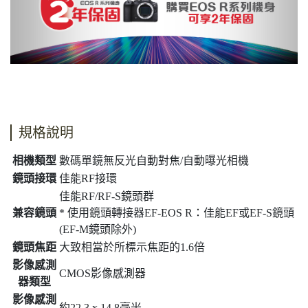
規格說明
相機類型
數碼單鏡無反光自動對焦/自動曝光相機
鏡頭接環
佳能RF接環
佳能RF/RF-S鏡頭群
兼容鏡頭
* 使用鏡頭轉接器EF-EOS R：佳能EF或EF-S鏡頭
(EF-M鏡頭除外)
鏡頭焦距
大致相當於所標示焦距的1.6倍
影像感測
CMOS影像感測器
器類型
影像感測
約22.3 x 14.8毫米