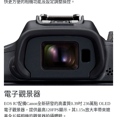
快更方便的相機功能及設定調整操控。
電子觀景器
EOS R7配備Canon全新研發的高畫質0.39吋 236萬點 OLED
電子觀景器，提供最高120FPS顯示。其1.15x放大率帶來媲
美全片幅相機的觀景器拍攝體驗。