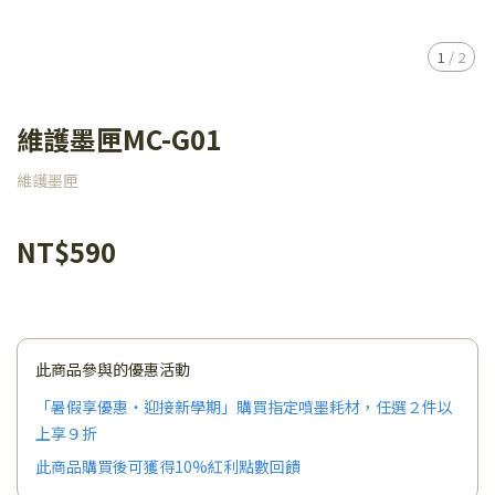
1
/
2
維護墨匣MC-G01
維護墨匣
NT$590
此商品參與的優惠活動
「暑假享優惠・迎接新學期」購買指定噴墨耗材，任選２件以
上享９折
此商品購買後可獲得10%紅利點數回饋