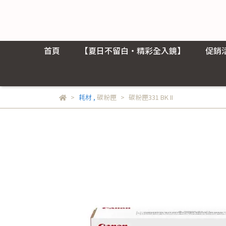
首頁
【夏日不留白・精彩全入鏡】
促銷
耗材
,
碳粉匣
碳粉匣331 BK II