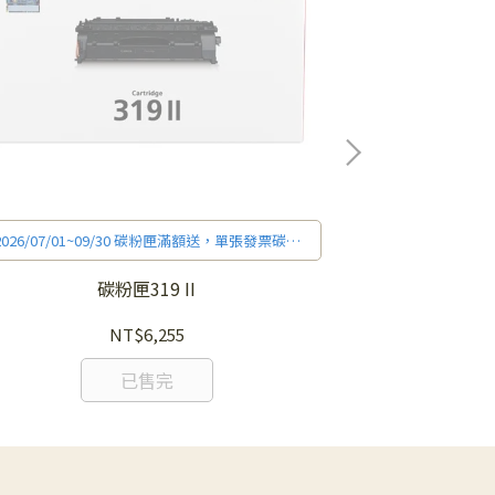
2026/07/01
購買金額滿$3,00
機加購碳粉活動
額上限$3,000)，
2026/07/01~09/30 碳粉匣滿額送，單張發票碳粉
購買金額滿$3,000，送7-11禮券$300(不適用印表
機加購碳粉活動，每人最高兌換贈品禮券累積金
碳粉匣319 II
額上限$3,000)，
詳細活動辦法和贈品兌換方式請
見官網促銷訊息。
NT$6,255
已售完