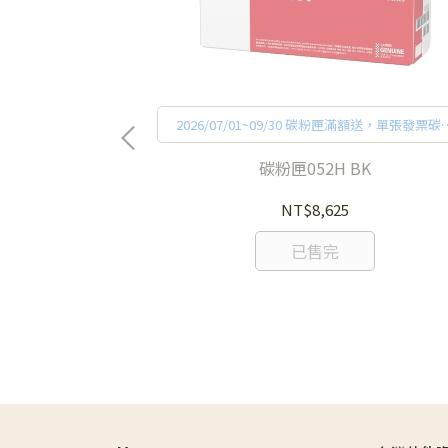
匣滿額送，單張發票碳粉
2026/07/01~09/30 碳粉匣滿額送，單張發票碳
券$300(不適用印表
購買金額滿$3,000，送7-11禮券$300(不適用印
換贈品禮券累積金
機加購碳粉活動，每人最高兌換贈品禮券累積
碳粉匣052H BK
和贈品兌換方式請
額上限$3,000)，
詳細活動辦法和贈品兌換方式
。
見官網促銷訊息。
NT$8,625
已售完