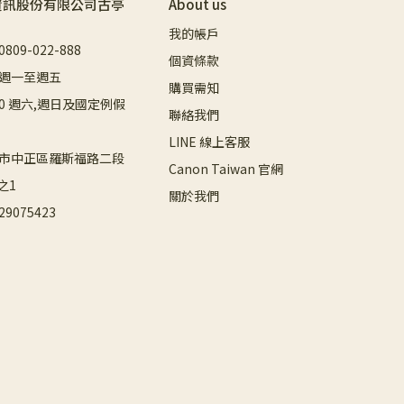
資訊股份有限公司古亭
About us
我的帳戶
09-022-888
個資條款
週一至週五
購買需知
8:00 週六,週日及國定例假
聯絡我們
LINE 線上客服
市中正區羅斯福路二段
Canon Taiwan 官網
之1
關於我們
9075423