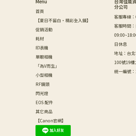
Menu
台灣佳能
分公司
首頁
客服專線：08
【夏日不留白・精彩全入鏡】
客服時間：
促銷活動
09:00~1
耗材
日休息
印表機
地址：台北
單眼相機
100號19樓
「為V而生」
統一編號：2
小型相機
RF鏡頭
閃光燈
EOS 配件
其它商品
【Canon官網】