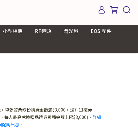
小型相機
RF鏡頭
閃光燈
EOS 配件
匣滿額送，單張發票碳粉購買金額滿$3,000，送7-11禮券
，每人最高兌換贈品禮券累積金額上限$3,000)，
詳細
網促銷訊息。