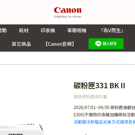
活動
耗材
印表機
單眼相機
「為V而生」
其它商品
【Canon官網】
碳粉匣331 BK II
黑色碳粉匣高印量
2026/07/01~09/30 碳粉
$300(不適用印表機加購碳粉活動
活動辦法和贈品兌換方式請見官