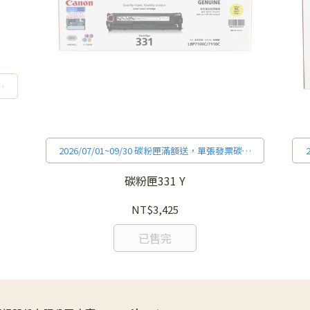
粉
表
金
請
2026/07/01~09/30 碳粉匣滿額送，單張發票碳粉
購買金額滿$3,000，送7-11禮券$300(不適用印表
機加購碳粉活動，每人最高兌換贈品禮券累積金
碳粉匣331 Y
額上限$3,000)，
詳細活動辦法和贈品兌換方式請
見官網促銷訊息。
NT$3,425
已售完