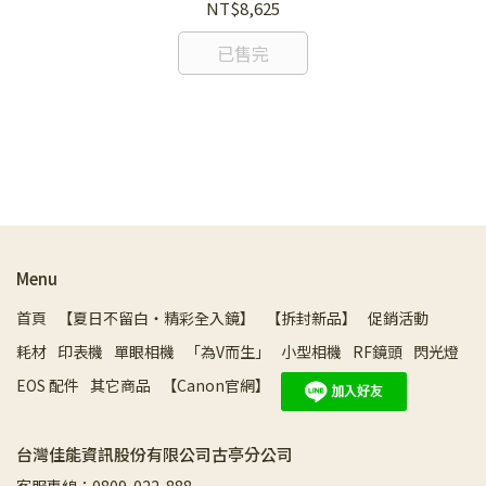
NT$8,625
已售完
$
Menu
首頁
【夏日不留白・精彩全入鏡】
【拆封新品】
促銷活動
耗材
印表機
單眼相機
「為V而生」
小型相機
RF鏡頭
閃光燈
EOS 配件
其它商品
【Canon官網】
台灣佳能資訊股份有限公司古亭分公司