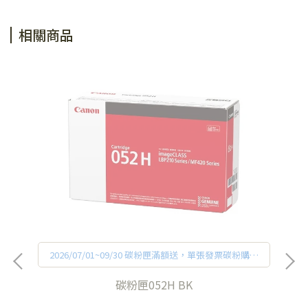
相關商品
買
2026/07/01~09/30 碳粉匣滿額送，單張發票碳粉購買
購
金額滿$3,000，送7-11禮券$300(不適用印表機加購
碳粉活動，每人最高兌換贈品禮券累積金額上限
碳粉匣052H BK
銷
$3,000)，
詳細活動辦法和贈品兌換方式請見官網促銷
訊息。