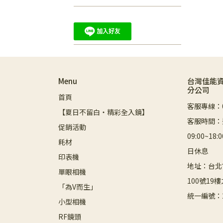
Menu
台灣佳能
分公司
首頁
客服專線：08
【夏日不留白・精彩全入鏡】
客服時間：
促銷活動
09:00~1
耗材
日休息
印表機
地址：台北
單眼相機
100號19樓
「為V而生」
統一編號：2
小型相機
RF鏡頭