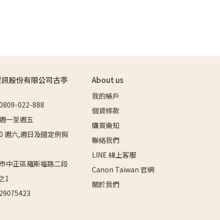
資訊股份有限公司古亭
About us
我的帳戶
09-022-888
個資條款
週一至週五
購買需知
8:00 週六,週日及國定例假
聯絡我們
LINE 線上客服
市中正區羅斯福路二段
Canon Taiwan 官網
之1
關於我們
9075423