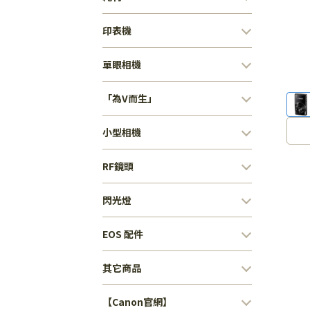
印表機
單眼相機
「為V而生」
小型相機
RF鏡頭
閃光燈
EOS 配件
其它商品
【Canon官網】