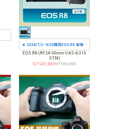
★ 2026/7/1~9/30購買EOS R8 單機身
申請通過審核送LP-E17原廠電池
EOS R8 (RF24-50mm f/4.5-6.3 IS
STM)
+Canon單肩相機包，詳細活動辦法請
NT$43,900
NT$50,900
上
活動網站
查詢