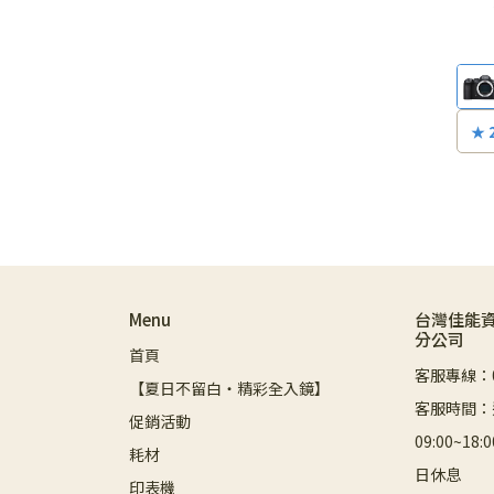
★ 
II
或
池
Menu
台灣佳能
分公司
首頁
客服專線：08
【夏日不留白・精彩全入鏡】
客服時間：
促銷活動
09:00~1
耗材
日休息
印表機