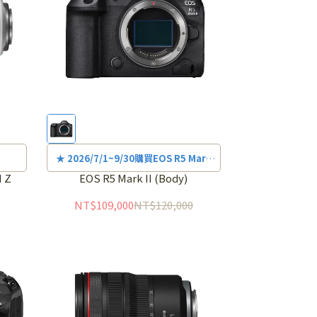
★ 2026/7/1~9/30購買EOS R5 Mark
II單機身憑購買發票+保固卡，E-MAIL
M Z
EOS R5 Mark II (Body)
或傳真申請審核通過送LP-E6P原廠電
NT$109,000
NT$120,000
池，詳細活動辦法請上
活動網站
查詢