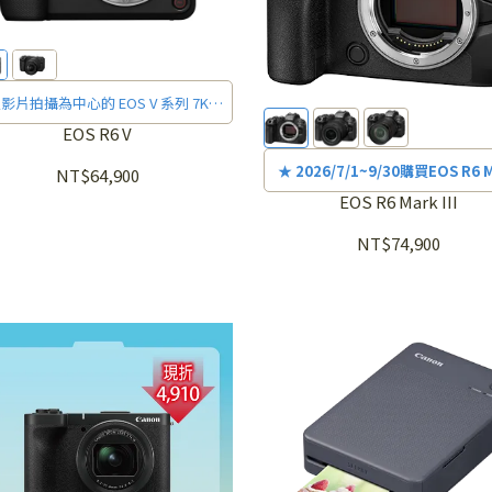
影片拍攝為中心的 EOS V 系列 7K
Open Gate 全片幅可換鏡相機
EOS R6 V
★ 2026/7/1~9/30購買EOS R6 
NT$64,900
III單機身或單鏡組憑購買發票+保
EOS R6 Mark III
E-MAIL或傳真申請審核通過送LP-
NT$74,900
原廠電池，詳細活動辦法請上
活動
查詢