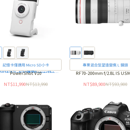
記憶卡僅適用 Micro SD小卡
專業混合型望遠變焦 L 鏡頭
2026/8/1~9/30購買PowerShot
PowerShot V10
RF70-200mm f/2.8L IS US
0憑購買發票+保固卡，E-MAIL或傳
NT$11,990
NT$13,990
NT$89,900
NT$93,900
請審核通過送SELPHY QX20手機
用印相機，詳細活動辦法請上
活動網
站
查詢