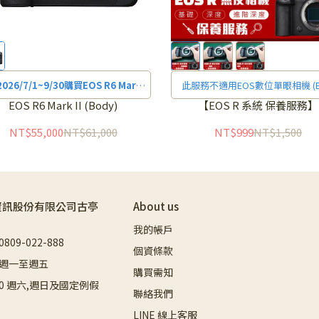
2026/7/1~9/30購買EOS R6 Mark
此服務不適用EOS數位單眼相機 (
單機身憑購買發票+保固卡，E-MAIL
環)，下單前請確認規格說明之《
EOS R6 Mark II (Body)
【EOS R 系統 保養服務】
傳真申請審核通過送LP-E6P原廠電
型》
NT$55,000
NT$61,000
NT$999
NT$1,500
，詳細活動辦法請上
活動網站
查詢
資訊股份有限公司古亭
About us
我的帳戶
09-022-888
個資條款
週一至週五
購買需知
8:00 週六,週日及國定例假
聯絡我們
LINE 線上客服