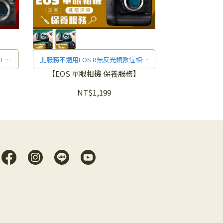
EF接
此服務不適用EOS R無反光鏡數位相機
適用機
(RF接環)，下單前請確認規格說明之
【EOS 單眼相機 保養服務】
《適用機型》
NT$1,199