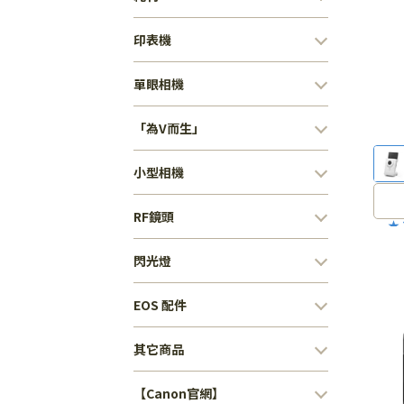
印表機
單眼相機
「為V而生」
小型相機
RF鏡頭
★ 
V1
閃光燈
真申
專
EOS 配件
其它商品
【Canon官網】