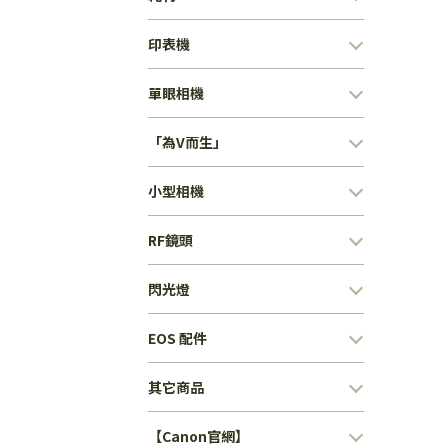
印表機
單眼相機
「為V而生」
小型相機
RF鏡頭
閃光燈
EOS 配件
其它商品
【Canon官網】