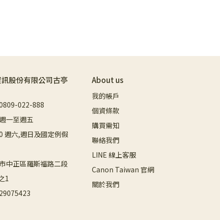
資訊股份有限公司古亭
About us
我的帳戶
09-022-888
個資條款
週一至週五
購買需知
8:00 週六,週日及國定例假
聯絡我們
LINE 線上客服
市中正區羅斯福路二段
Canon Taiwan 官網
之1
關於我們
9075423