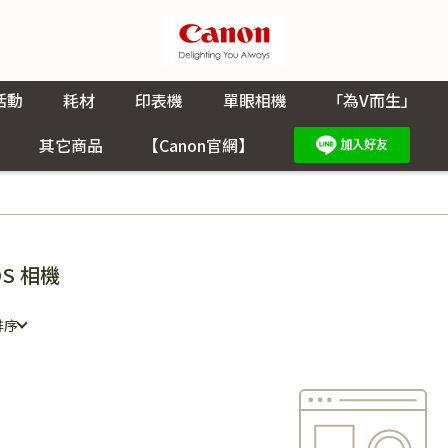
活動
耗材
印表機
單眼相機
「為V而生」
其它商品
【Canon官網】
OS 相機
排序