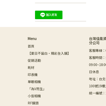
Menu
台灣佳能
分公司
首頁
客服專線：08
【夏日不留白・精彩全入鏡】
客服時間：
促銷活動
09:00~1
耗材
日休息
印表機
地址：台北
單眼相機
100號19樓
「為V而生」
統一編號：2
小型相機
RF鏡頭