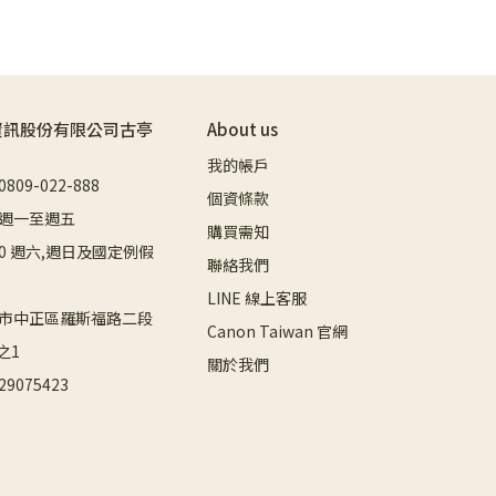
資訊股份有限公司古亭
About us
我的帳戶
09-022-888
個資條款
週一至週五
購買需知
8:00 週六,週日及國定例假
聯絡我們
LINE 線上客服
市中正區羅斯福路二段
Canon Taiwan 官網
之1
關於我們
9075423