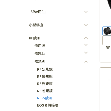
「為V而生」
小型相機
RF鏡頭
依用途
RF
依焦距
依類別
RF 定焦鏡
RF 變焦鏡
RF 微距鏡
RF 增距鏡
RF-S鏡頭
EOS R 轉接環