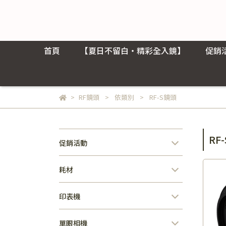
首頁
【夏日不留白・精彩全入鏡】
促銷
RF鏡頭
依類別
RF-S鏡頭
RF
促銷活動
耗材
印表機
單眼相機