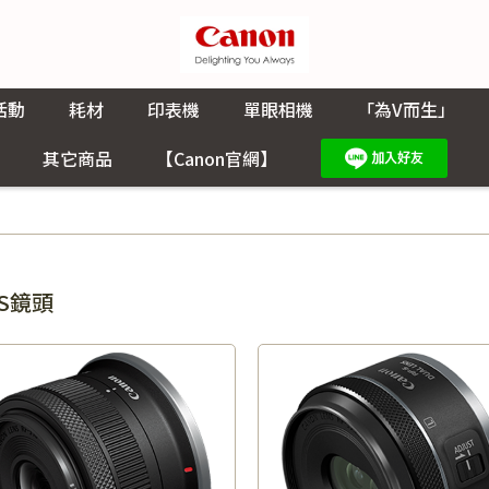
活動
耗材
印表機
單眼相機
「為V而生」
其它商品
【Canon官網】
-S鏡頭