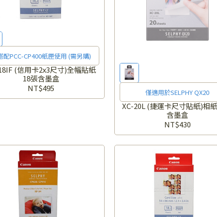
搭配PCC-CP400紙匣使用 (需另購)
-18IF (信用卡2x3尺寸)全幅貼紙
18張含墨盒
NT$495
僅適用於SELPHY QX20
XC-20L (捷運卡尺寸貼紙)相紙
含墨盒
NT$430