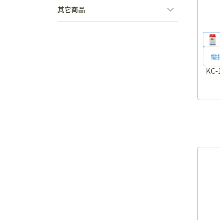
其它商品
需
KC