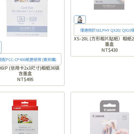
僅適用於SELPHY QX20/ QX10
XS-20L (方形相片貼紙）相紙
墨盒
NT$430
搭配PCC-CP400紙匣使用 (需另購)
-36IP (信用卡2x3尺寸)相紙36張
含墨盒
NT$495