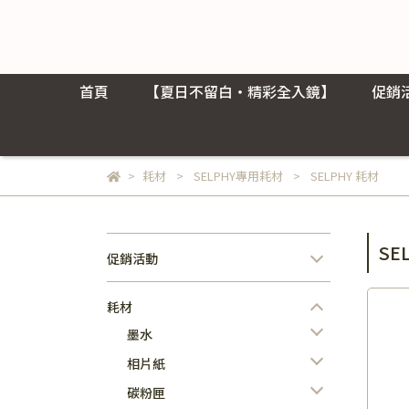
首頁
【夏日不留白・精彩全入鏡】
促銷
耗材
SELPHY專用耗材
SELPHY 耗材
SE
促銷活動
耗材
墨水
相片紙
碳粉匣