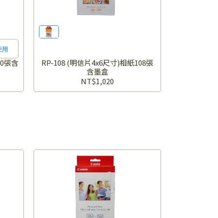
使用
20張含
RP-108 (明信片4x6尺寸)相紙108張
含墨盒
NT$1,020