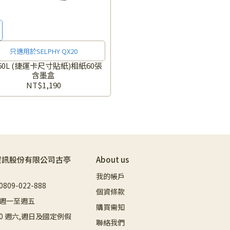
只適用於SELPHY QX20
-60L (捷運卡尺寸貼紙)相紙60張
含墨盒
NT$1,190
資訊股份有限公司古亭
About us
我的帳戶
09-022-888
個資條款
週一至週五
購買需知
8:00 週六,週日及國定例假
聯絡我們