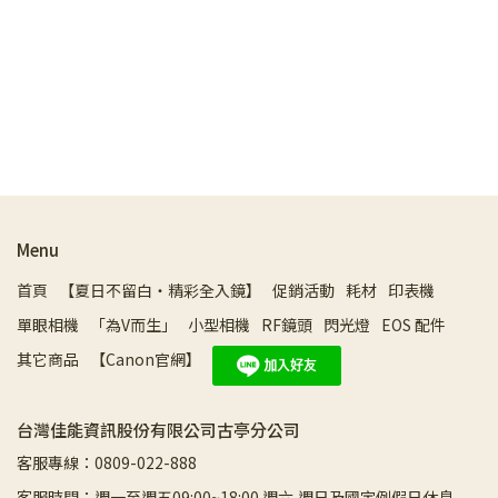
Menu
首頁
【夏日不留白・精彩全入鏡】
促銷活動
耗材
印表機
單眼相機
「為V而生」
小型相機
RF鏡頭
閃光燈
EOS 配件
其它商品
【Canon官網】
台灣佳能資訊股份有限公司古亭分公司
客服專線：0809-022-888
客服時間：週一至週五09:00~18:00 週六,週日及國定例假日休息