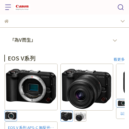
「為V而生」
EOS V系列
看更多
以影
系列 7
EOS V 系列 APS-C 無反光鏡